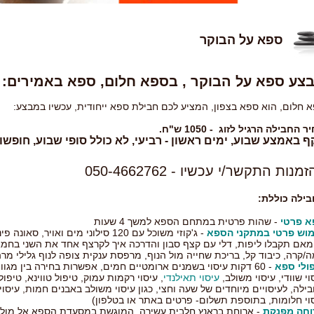
ספא על הבוקר
צע ספא על הבוקר , בספא חלום, ספא באמירים:
 חלום, הוא ספא בצפון, המציע לכם חבילת ספא ייחודית, עכשיו במבצע:
 החבילה הרגיל לזוג - 1050 ש"ח.
 באמצע שבוע, ימים ראשון - רביעי, לא כולל סופי שבוע, חופשות
מנות התקשר/י עכשיו - 050-4662762
ילה כוללת:
א פרטי
- שהות פרטית במתחם הספא למשך 4 שעות
וש פרטי במתקני הספא
- ג'קוזי משוכל עם 120 סילוני מים וא
אם תקבלו ליפות, דלי עם קצף סבון והדרכה איך לקרצף אחד את השני בחמא
/קרה, כיבוד קל, בריכת שחייה מול הנוף, מרפסת ענקית צופה לנוף גלילי מרה
ולי ספא
- 60 דקות עיסוי בשמנים ארומטיים חמים, אפשרות בחירה בין מגוון
וי שוודי, עיסוי משולב,
עיסוי תאילנדי
, עיסוי רקמות עמוק, טיפול טווינא, טיפו
ילה, לעיסויים מיוחדים של שעה וחצי, כגון עיסוי משולב באבנים חמות, עיסוי לומ
וי חלומות, בתוספת תשלום- פרטים באתר או בטלפון)
וחה מפנקת
- ארוחת בראנץ חלבית עשירה, המוגשת במסעדת הספא אל מול ה