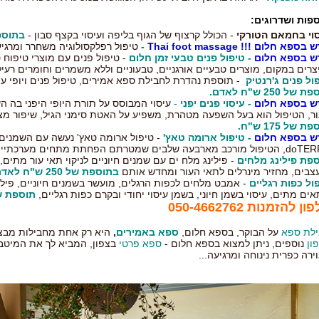
פות ושדרוגים:
וי בחמאם הטורקי
- הכולל קרצוף של הגוף בליפה ועיסוי בקצף סבון -
בתוספת של 0
ספא חלום !!! Thai foot massage
-
טיפול רפלקסולוגיה משחרר ומרגי
ש בספא חלום
- טיפול פנים טבעי זמן חלום
- טיפול פנים עם מוצרי טיפוח 
צרים במקום, מוצרים טבעיים אורגניים, טבעוניים וללא משמרים וחומרים רעיל
ול פנים ג'רנטיק
- תוספת נהדרת לחבילת ספא אמירים, טיפול פנים ויופי עם
 של 250 ש"ח לאדם.
ש בספא חלום
- עיסוי פנים יפני
-
עיסוי המבוסס על תורת היופי היפני בה ה
ר, הטיפול הוא בעל השפעה מטהרת, משפיע על האטת סימני הגיל, שיפור מצב 
ת של 175 ש"ח.
ש בספא חלום
- טיפול ארומה טאץ'
-
טיפול ארומה טאץ' נעשה עם השמנים
כב מארבעה שלבים שמטרתם הפחתת מתחים מערכתיים ואיזון הגוף
פת פילינג מלחים
- פילינג מלח ים עם שמנים חיוניים לניקוי תאי עור מתים
צבים, מחזיר מינרלים לתאי העור ומחדש אותם
בתוספת של 250 ש"ח לאדם.
ול כפות רגליים
- אמבט מלחים לכפות הרגלים, מועשר בשמנים חיוניים, פילינ
ים מתים, עיסוי בשמן חיוני, בשמן עיסוי יחודי ובקרם כפות רגליים,
תוספת של 250 ש"ח
ן להזמנות 050-4662762
לת ספא
על הבוקר, בספא חלום,
ספא באמירים
,
היא רק אחת מחבילות מבצ
ון
נוספים, ניתן למצוא בספא חלום -
ספא פרטי
בצפון, המביא לך את המיטב 
ירה כפרית נינוחה ומרגיעה...