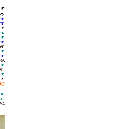
תוס
עיס
חדש ב
חד
מיי
טיפ
תוספת
חד
העו
תוספ
חד
doTERRA, הטיפול מור
תוס
והע
טיפ
מתא
טלפו
חבי
בצפ
באו