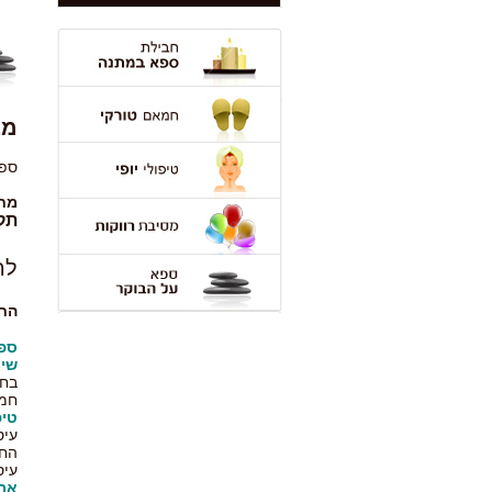
ספא מומלץ בצפון
ספא אמירים
מאמרים ספא
צרו איתנו קשר
מב
ספא
מחיר
תקף
להז
החב
ספ
שימ
בחמ
חמה
טיפ
עיס
החב
עיס
אר